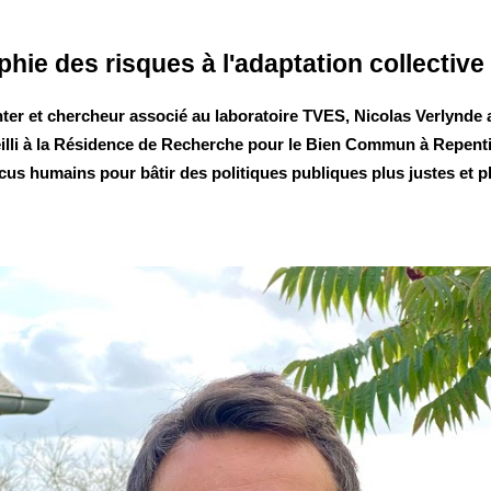
phie des
r
isques à l'
a
daptation
c
ollective
r et chercheur associé au laboratoire TVES, Nicolas Verlynde a 
eilli à la Résidence de Recherche pour le Bien Commun à Repentig
us humains pour bâtir des politiques publiques plus justes et pl