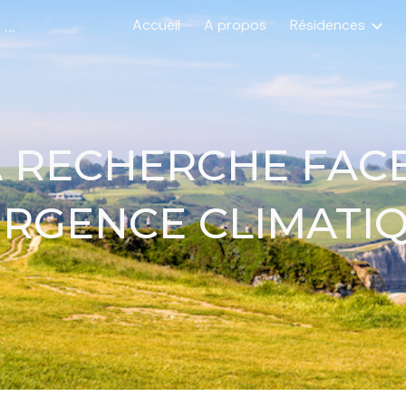
Résidence de Recherche pour le Bien Commun
Accueil
A propos
Résidences
ip to main content
Skip to navigat
A RECHERCHE FACE
URGENCE CLIMATI