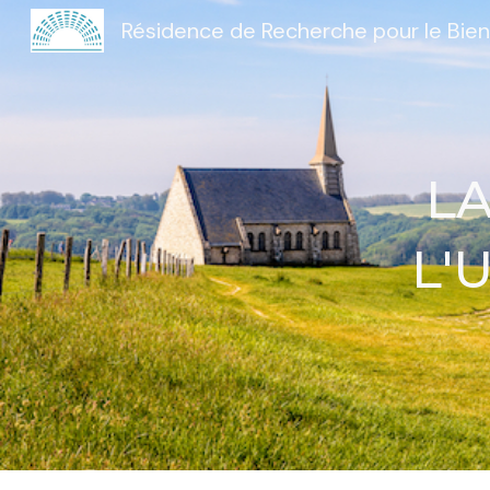
Sk
L
L'