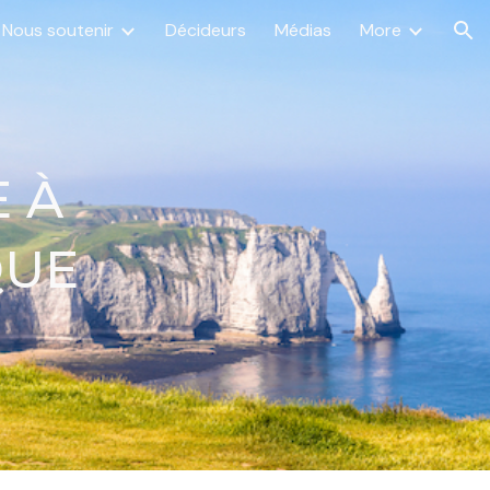
Nous soutenir
Décideurs
Médias
More
ion
 À
QUE