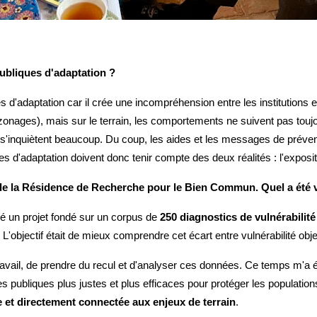
 publiques d'adaptation ?
es d'adaptation car il crée une incompréhension entre les institutions e
 zonages), mais sur le terrain, les comportements ne suivent pas tou
'inquiètent beaucoup. Du coup, les aides et les messages de préventio
ques d'adaptation doivent donc tenir compte des deux réalités : l'exposit
in de la Résidence de Recherche pour le Bien Commun. Quel a été 
é un projet fondé sur un corpus de
250 diagnostics de vulnérabilité
. L'objectif était de mieux comprendre cet écart entre vulnérabilité obj
vail, de prendre du recul et d'analyser ces données. Ce temps m'a é
 publiques plus justes et plus efficaces pour protéger les population
ble et directement connectée aux enjeux de terrain
.